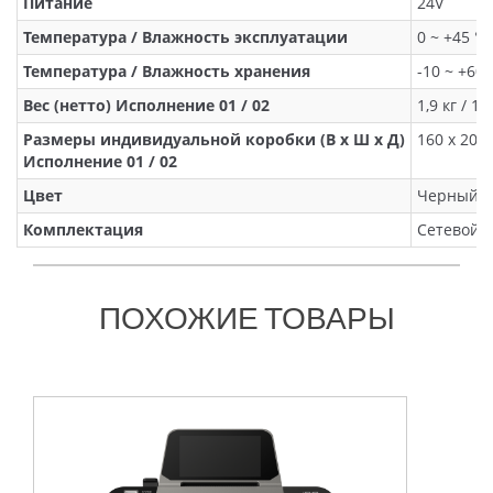
Питание
24V
Температура / Влажность эксплуатации
0 ~ +45 °
Температура / Влажность хранения
-10 ~ +60
Вес (нетто) Исполнение 01 / 02
1,9 кг / 1,5
Размеры индивидуальной коробки (В х Ш х Д)
160 х 200 
Исполнение 01 / 02
Цвет
Черный
Комплектация
Сетевой а
ПОХОЖИЕ ТОВАРЫ