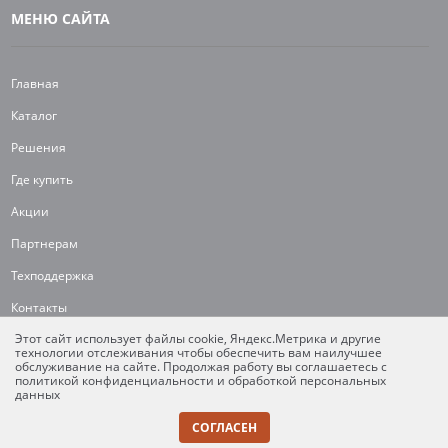
МЕНЮ САЙТА
Главная
Каталог
Решения
Где купить
Акции
Партнерам
Техподдержка
Контакты
Этот сайт использует файлы cookie, Яндекс.Метрика и другие
Карта сайта
технологии отслеживания чтобы обеспечить вам наилучшее
обслуживание на сайте. Продолжая работу вы соглашаетесь с
политикой конфиденциальности и обработкой персональных
данных
© ООО «Экспотрейд» 2025. Все права защищены.
СОГЛАСЕН