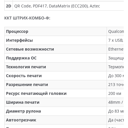
2D
QR Code, PDF417, DataMatrix (ECC200), Aztec
ККТ ШТРИХ-КОМБО-Ф:
Процессор
Qualcomm
Интерфейсы
7 х USB, 2
Сетевые возможности
Ethernet 
Поддержка ОС
Защищенн
Технология печати
Термопеч
Скорость печати
До 300 мм
Разрешение печати
213 точе
Ресурс печатающей головки
200 км
Ширина печати
48mm / 5
Диаметр рулона
До 83 мм
Автоотрезчик
Да (части