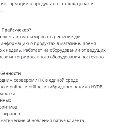
информации о продуктах, остатках, ценах и
.
5 Прайс-чекер?
воляет автоматизировать решение для
 информацию о продуктах в магазине. Время
2-х недель. Работает на оборудовании от ведущих
исок интегрированного оборудования постоянно
обенности
одним сервером / ПК в единой среде
 и online, и offline, и гибридного режима HYDB
работки.
анных
оритмов
е экранов
матические обновления native клиента