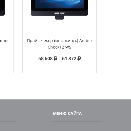
mber
Прайс-чекер (инфокиоск) Amber
Check12 WS
Price
58 608
–
61 872
range:
58 608
through
61 872
МЕНЮ САЙТА