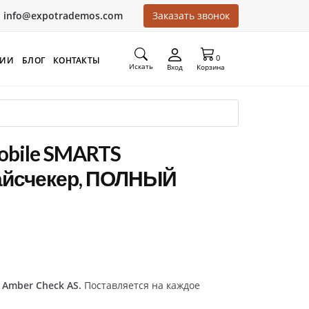
info@expotrademos.com
Заказать звонок
0
ЦИИ
БЛОГ
КОНТАКТЫ
Искать
Вход
Корзина
obile SMARTS
айсчекер, ПОЛНЫЙ
и
Аmber Check
AS.
Поставляется на каждое