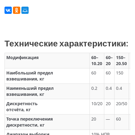
Технические характеристики:
Модификация
60–
60–
150–
1
10.20
20
20.50
5
Наибольший предел
60
60
150
1
взвешивания, кг
Наименьший предел
0.2
0.4
0.4
1
взвешивания, кг
Дискретность
10/20
20
20/50
5
отсчёта, кг
Точка переключения
20
—
60
—
дискретности, кг
Диапазон выборки
10% НПВ